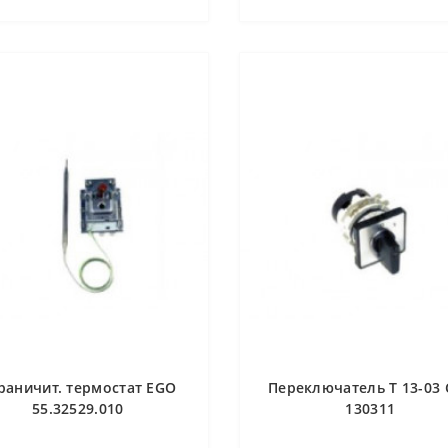
раничит. термостат EGO
Переключатель T 13-03 
55.32529.010
130311