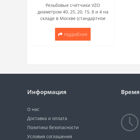
Резьбовые счётчики VZO
диаметром 40, 25, 20, 15, 8 и 4 на
складе в Москве (стандартное
исполнение без импульсного
выхода)..
подробнее
Информация
Время
О нас
Доставка и оплата
Политика безопасности
Условия соглашения