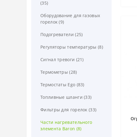
(35)
Детекторы пламени (34)
Оборудование для газовых
Корпусные детали (12)
горелок (9)
Муфты и наконечники (33)
Подогреватели (25)
Напорные трубы и штуцеры
Регуляторы температуры (8)
(33)
Сигнал тревоги (21)
Оборудование для зажигания
(80)
Термометры (28)
Программные реле (27)
Термостаты Ego (83)
Регуляторы подачи топлива
Топливные шланги (33)
(17)
Фильтры для горелок (33)
Смотровые окна (5)
Ог
Части нагревательного
Сопловые узлы горелки (30)
элемента Baron (8)