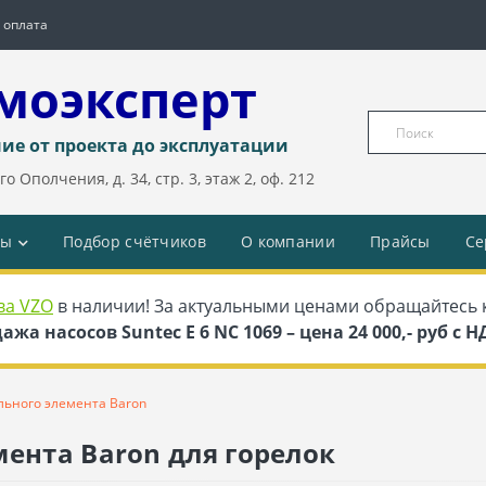
 оплата
моэксперт
ие от проекта до эксплуатации
о Ополчения, д. 34, стр. 3, этаж 2, оф. 212
ды
Подбор счётчиков
О компании
Прайсы
Се
ва VZO
в наличии! За актуальными ценами обращайтесь 
ажа насосов Suntec E 6 NC 1069 – цена 24 000,- руб с 
льного элемента Baron
мента Baron для горелок