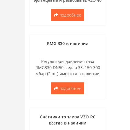
(фланцевые и резьбовые), VZO 40
FL. Распродажа счетчиков
топлива VZO со склада в Москве !
подробнее
От 10 до 15 % от цен указанных
на сайте!..
RMG 330 в наличии
Регуляторы давления газа
RMG330 DN50, седло 33, 150-300
мбар (2 шт) имеются в наличии
на складе. Цена 3100 ЕВРО с НДС
за штуку. Оплата производится в
подробнее
рублях по курсу ЦБ в день
оплаты...
Счётчики топлива VZO RC
всегда в наличии