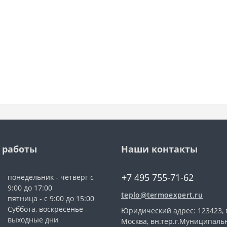
 работы
Наши контакты
+7 495 755-71-62
понедельник - четверг с
9:00 до 17:00
teplo@termoexpert.ru
пятница - с 9:00 до 15:00
Суббота, воскресенье -
Юридический адрес: 123423, г
выходные дни
Москва, вн.тер.г.Муниципал