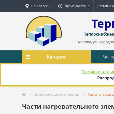
Наш адрес
Время работы
Доставка и
Тер
Теплоснабжен
Москва, ул. Народног
Каталог
Брен
Счетчики топли
Распрод
Комплектующие для горелок
Части нагревате
Части нагревательного эле