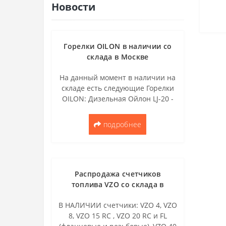
PIETRO FIORENTINI (2)
Новости
Электрокотлы и электротэны
(7)
Регулятор RMG (4)
Горелки OILON в наличии со
склада в Москве
На данный момент в наличии на
складе есть следующие Горелки
OILON: Дизельная Ойлон LJ-20 -
2шт. Дизельная Ойлон LJ-10 - 1шт.
..
подробнее
Распродажа счетчиков
топлива VZO со склада в
Москве
В НАЛИЧИИ счетчики: VZO 4, VZO
8, VZO 15 RC , VZO 20 RC и FL