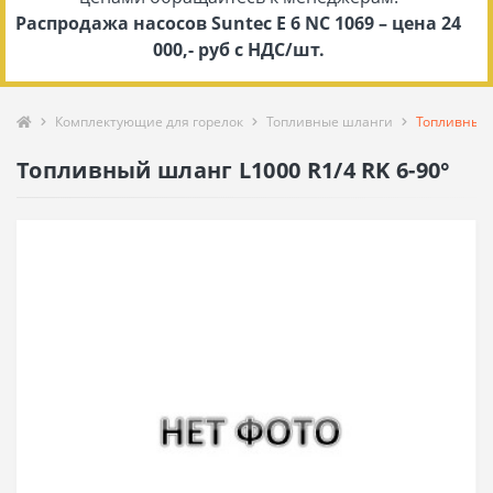
Распродажа насосов Suntec E 6 NC 1069 – цена 24
000,- руб с НДС/шт.
Комплектующие для горелок
Топливные шланги
Топливный 
Топливный шланг L1000 R1/4 RK 6-90°