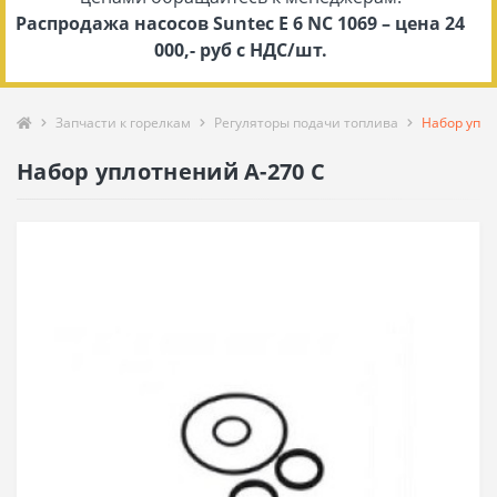
Распродажа насосов Suntec E 6 NC 1069 – цена 24
000,- руб с НДС/шт.
Запчасти к горелкам
Регуляторы подачи топлива
Набор упло
Набор уплотнений A-270 C