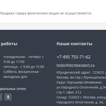
Продажа товара физическим лицам не осуществляется.
 работы
Наши контакты
+7 495 755-71-62
понедельник - четверг с
9:00 до 17:00
teplo@termoexpert.ru
пятница - с 9:00 до 15:00
Суббота, воскресенье -
Юридический адрес: 123423, г
выходные дни
Москва, вн.тер.г.Муниципал
Округ Хорошево-Мневники,
ул.Народного Ополчения, д.3
циальных сетях:
стр.1, офис 212
Склад: 123423 г. Москва, улиц
Народного Ополчения, д. 34,