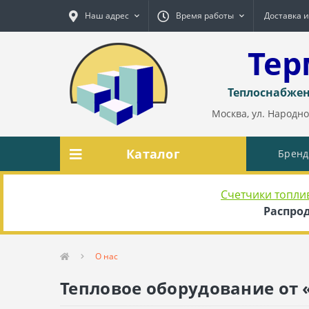
Наш адрес
Время работы
Доставка и
Тер
Теплоснабжен
Москва, ул. Народног
Каталог
Брен
Счетчики топли
Распрод
О нас
Тепловое оборудование от 