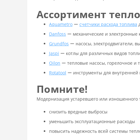
Ассортимент тепло
Aquametro
ー
счетчики расхода топлива
д
Danfoss
ー механические и электронные к
Grundfos
ー насосы, электродвигатели, в
Jaspi
ー котлы для различных видов топли
Oilon
ー тепловые насосы, горелочное и 
Rotatool
ー инструменты для внутренней м
Помните!
Модернизация устаревшего или изношенного т
снизить вредные выбросы
уменьшить эксплуатационные расходы
повысить надежность всей системы теп