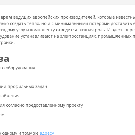
лером
ведущих европейских производителей, которые известны 
ько создать тепло, но и с минимальными потерями доставить 
аждому узлу и компоненту отводится важная роль. И здесь оп
рудование устанавливают на электростанциях, промышленных 
тройки.
ва
ого оборудования
нии профильных задач
снабжения
ия согласно предоставленному проекту
ч»
о одному и тому же
адресу