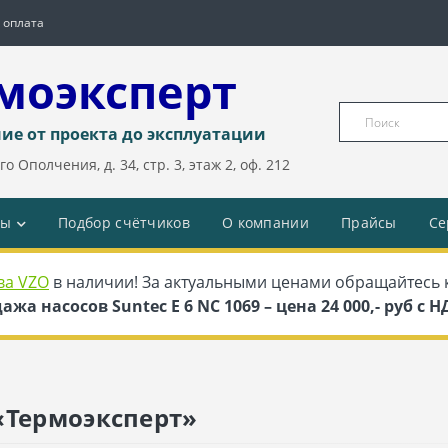
 оплата
моэксперт
ие от проекта до эксплуатации
о Ополчения, д. 34, стр. 3, этаж 2, оф. 212
ды
Подбор счётчиков
О компании
Прайсы
Се
ва VZO
в наличии! За актуальными ценами обращайтесь 
ажа насосов Suntec E 6 NC 1069 – цена 24 000,- руб с 
«Термоэксперт»