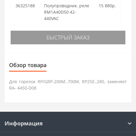
36325188
Полупроводник. реле
15 880р.
RM1A40D50 42-
440VAC
БЫСТРЫЙ ЗАКАЗ
Обзор товара
Для горелок RP/GRP-200M..700M, RP250..280, заменяет
RA- 4450-D08
Информация