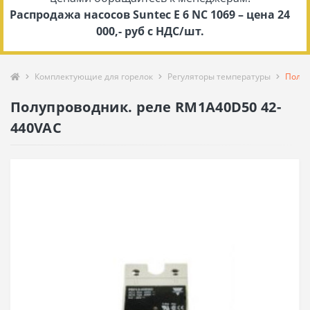
Распродажа насосов Suntec E 6 NC 1069 – цена 24
000,- руб с НДС/шт.
Комплектующие для горелок
Регуляторы температуры
Полуп
Полупроводник. реле RM1A40D50 42-
440VAC