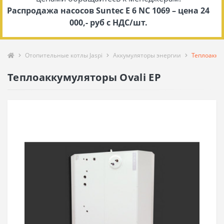
Распродажа насосов Suntec E 6 NC 1069 – цена 24
000,- руб с НДС/шт.
Отопительные котлы Jaspi
Аккумуляторы энергии
Теплоаккум
Теплоаккумуляторы Ovali EP