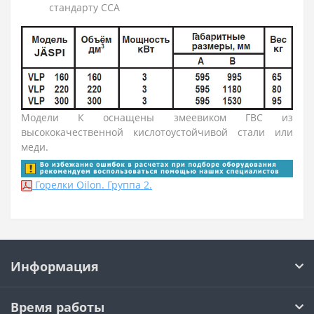
стандарту CCA
Модели К оснащены змеевиком ГВС из
высококачественной кислотоустойчивой стали или
меди.
Горелки Oilon. Группа 2.
Информация
Время работы