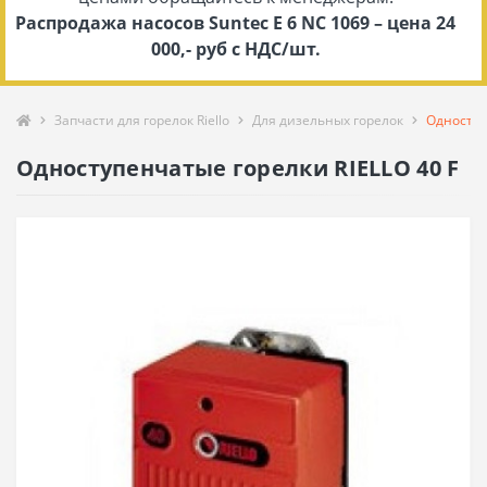
Распродажа насосов Suntec E 6 NC 1069 – цена 24
000,- руб с НДС/шт.
Запчасти для горелок Riello
Для дизельных горелок
Одноступ
Одноступенчатые горелки RIELLO 40 F