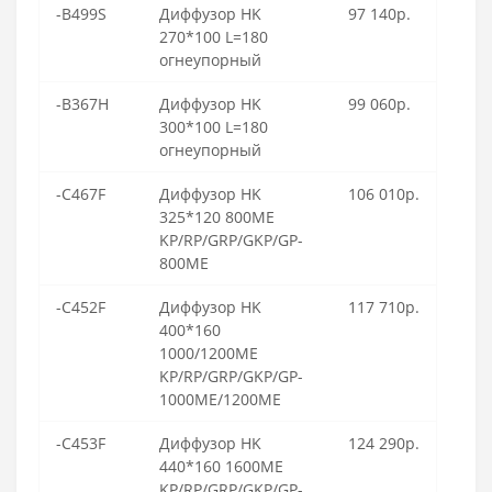
-B499S
Диффузор HK
97 140р.
270*100 L=180
огнеупорный
-B367H
Диффузор HK
99 060р.
300*100 L=180
огнеупорный
-C467F
Диффузор HK
106 010р.
325*120 800ME
KP/RP/GRP/GKP/GP-
800ME
-C452F
Диффузор HK
117 710р.
400*160
1000/1200ME
KP/RP/GRP/GKP/GP-
1000ME/1200ME
-C453F
Диффузор HK
124 290р.
440*160 1600ME
KP/RP/GRP/GKP/GP-