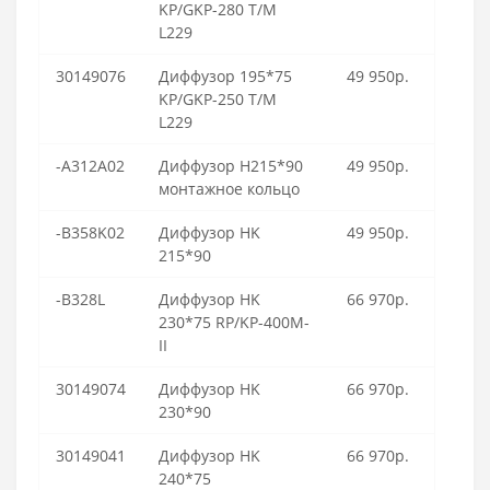
KP/GKP-280 T/M
L229
30149076
Диффузор 195*75
49 950р.
KP/GKP-250 T/M
L229
-A312A02
Диффузор H215*90
49 950р.
монтажное кольцо
-B358K02
Диффузор HK
49 950р.
215*90
-B328L
Диффузор HK
66 970р.
230*75 RP/KP-400M-
II
30149074
Диффузор HK
66 970р.
230*90
30149041
Диффузор HK
66 970р.
240*75