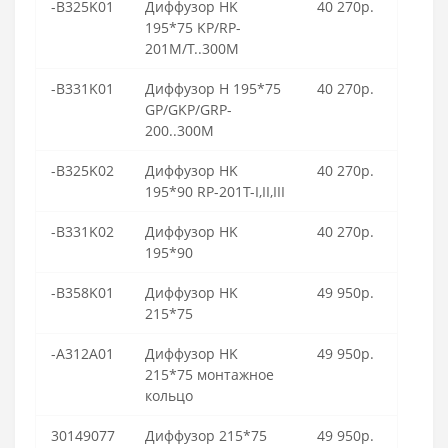
-B325K01
Диффузор HK
40 270р.
195*75 KP/RP-
201M/T..300M
-B331K01
Диффузор H 195*75
40 270р.
GP/GKP/GRP-
200..300M
-B325K02
Диффузор HK
40 270р.
195*90 RP-201T-I,II,III
-B331K02
Диффузор HK
40 270р.
195*90
-B358K01
Диффузор HK
49 950р.
215*75
-A312A01
Диффузор HK
49 950р.
215*75 монтажное
кольцо
30149077
Диффузор 215*75
49 950р.