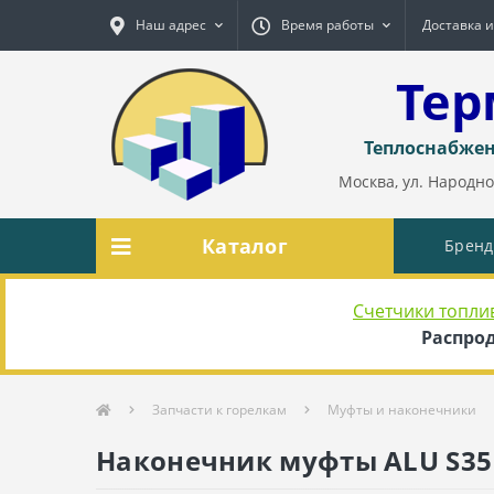
Наш адрес
Время работы
Доставка и
Тер
Теплоснабжен
Москва, ул. Народног
Каталог
Брен
Счетчики топли
Распрод
Запчасти к горелкам
Муфты и наконечники
Наконечник муфты ALU S35 д