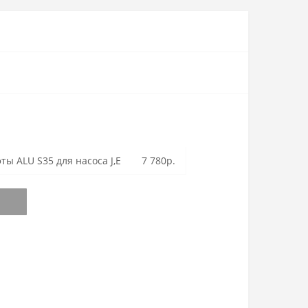
ы ALU S35 для насоса J,E
7 780р.