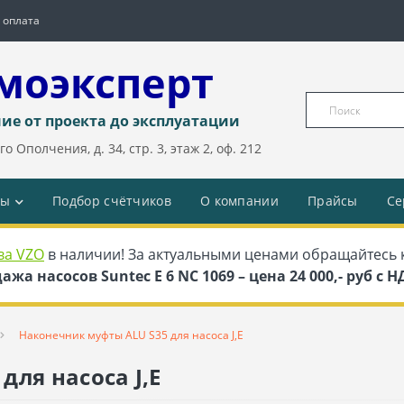
 оплата
моэксперт
ие от проекта до эксплуатации
о Ополчения, д. 34, стр. 3, этаж 2, оф. 212
ды
Подбор счётчиков
О компании
Прайсы
Се
ва VZO
в наличии! За актуальными ценами обращайтесь 
ажа насосов Suntec E 6 NC 1069 – цена 24 000,- руб с 
Наконечник муфты ALU S35 для насоса J,E
ля насоса J,E