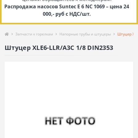
Распродажа насосов Suntec E 6 NC 1069 – цена 24
000,- руб с НДС/шт.
Запчасти к горелкам
Напорные трубы и штуцеры
Штуцер XLE
Штуцер XLE6-LLR/A3C 1/8 DIN2353