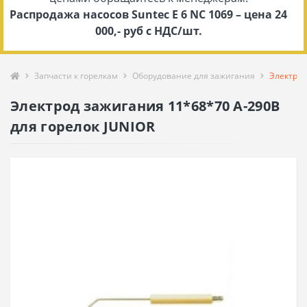
Распродажа насосов Suntec E 6 NC 1069 – цена 24
000,- руб с НДС/шт.
Запчасти к горелкам
Оборудование для зажигания
Электрод
Электрод зажигания 11*68*70 A-290B
для горелок JUNIOR