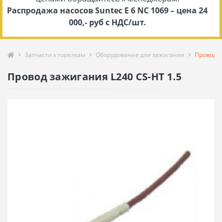
Распродажа насосов Suntec E 6 NC 1069 – цена 24
000,- руб с НДС/шт.
Запчасти к горелкам
Оборудование для зажигания
Провод з
Провод зажигания L240 CS-HT 1.5