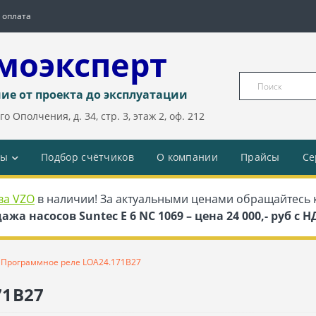
 оплата
моэксперт
ие от проекта до эксплуатации
о Ополчения, д. 34, стр. 3, этаж 2, оф. 212
ды
Подбор счётчиков
О компании
Прайсы
Се
ва VZO
в наличии! За актуальными ценами обращайтесь 
ажа насосов Suntec E 6 NC 1069 – цена 24 000,- руб с 
Программное реле LOA24.171B27
71B27