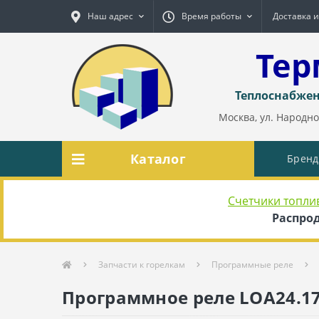
Наш адрес
Время работы
Доставка и
Тер
Теплоснабжен
Москва, ул. Народног
Каталог
Брен
Счетчики топли
Распрод
Запчасти к горелкам
Программные реле
Программное реле LOA24.1