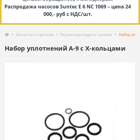
Распродажа насосов Suntec E 6 NC 1069 – цена 24
000,- руб с НДС/шт.
Запчасти к горелкам
Регуляторы подачи топлива
Набор упло
Набор уплотнений A-9 с X-кольцами