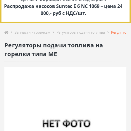
Распродажа насосов Suntec E 6 NC 1069 – цена 24
000,- руб с НДС/шт.
Запчасти к горелкам
Регуляторы подачи топлива
Регуляторы
Регуляторы подачи топлива на
горелки типа ME