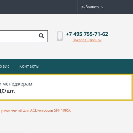
р.
Валюта
+7 495 755-71-62
Заказать звонок
рвис
Контакты
к менеджерам.
НДС/шт.
 уплотнений для ACD-насосов SPF 10R56