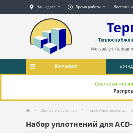
Наш адрес
Время работы
Доставка и
Тер
Теплоснабжен
Москва, ул. Народног
Каталог
Брен
Счетчики топли
Распрод
Запчасти к горелкам
Топливные насосы для г
Набор уплотнений для ACD-