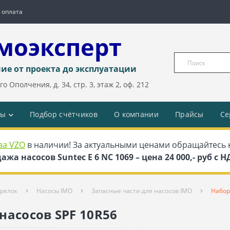
 оплата
моэксперт
ие от проекта до эксплуатации
о Ополчения, д. 34, стр. 3, этаж 2, оф. 212
ды
Подбор счётчиков
О компании
Прайсы
Се
ва VZO
в наличии! За актуальными ценами обращайтесь 
ажа насосов Suntec E 6 NC 1069 – цена 24 000,- руб с 
орелок
Насосы IMO
Запасные части для насосов IMO
Набор
насосов SPF 10R56