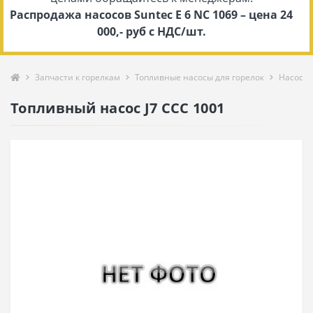
Распродажа насосов Suntec E 6 NC 1069 – цена 24
000,- руб с НДС/шт.
Запчасти к горелкам
Топливные насосы для горелок
Насосы 
Топливный насос J7 CCC 1001