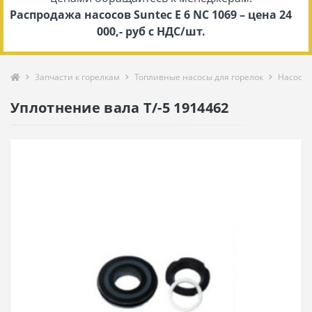
Распродажа насосов Suntec E 6 NC 1069 – цена 24
000,- руб с НДС/шт.
Запчасти к горелкам
Топливные насосы для горелок
Насосы 
Уплотнение вала T/-5 1914462